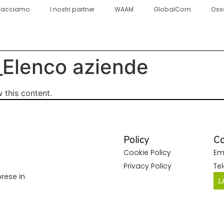
facciamo
I nostri partner
WAAM
GlobalCom
Oss
Elenco aziende
 this content.
Policy
Co
Cookie Policy
Em
Privacy Policy
Te
rese in
L