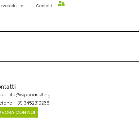
ervatorio
Contatti
ntatti
ail: info@wipconsulting.it
lefono: +39 3452810266
AVORA CON NOI