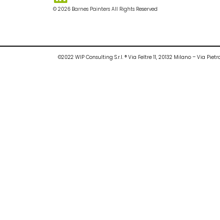
© 2026 Barnes Painters All Rights Reserved
©2022 WIP Consulting S.r.l. ® Via Feltre 11, 20132 Milano – Via P