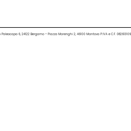
ietro Paleocapa 6, 24122 Bergamo – Piazza Marenghi 2, 46100 Mantova P.IVA e C.F. 0826131