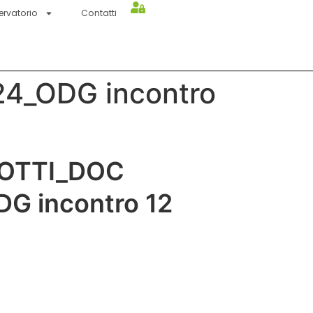
ervatorio
Contatti
4_ODG incontro
LOTTI_DOC
G incontro 12