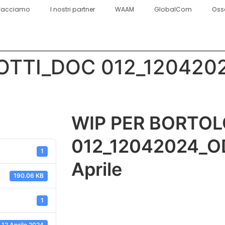
facciamo
I nostri partner
WAAM
GlobalCom
Oss
TTI_DOC 012_1204202
WIP PER BORTO
012_12042024_OD
1
Aprile
190.06 KB
1
12 Aprile 2024