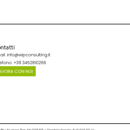
ntatti
ail: info@wipconsulting.it
lefono: +39 3452810266
AVORA CON NOI