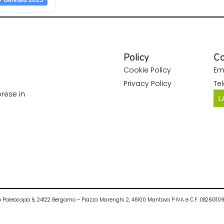
Policy
Co
Cookie Policy
Em
Privacy Policy
Te
rese in
L
ietro Paleocapa 6, 24122 Bergamo – Piazza Marenghi 2, 46100 Mantova P.IVA e C.F. 0826131