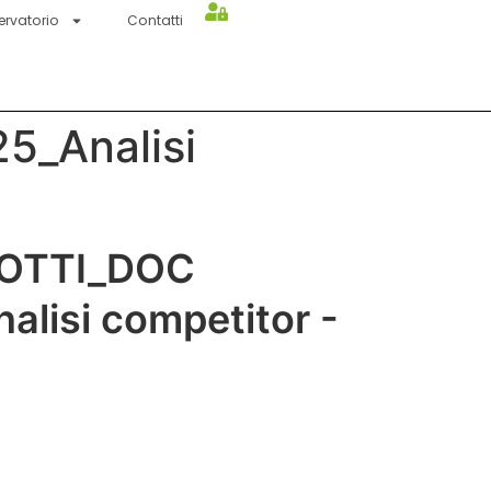
ervatorio
Contatti
_Analisi
LOTTI_DOC
lisi competitor -