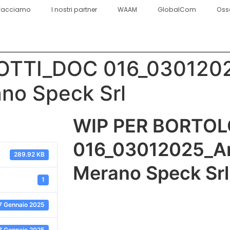
facciamo
I nostri partner
WAAM
GlobalCom
Oss
TTI_DOC 016_03012025
ano Speck Srl
WIP PER BORTO
016_03012025_Ana
289.92 KB
Merano Speck Srl
1
7 Gennaio 2025
7 Gennaio 2025