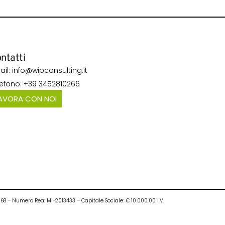
ntatti
ail: info@wipconsulting.it
lefono: +39 3452810266
AVORA CON NOI
0968 – Numero Rea: MI-2013433 – Capitale Sociale: € 10.000,00 I.V.