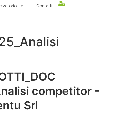
ervatorio
Contatti
5_Analisi
LOTTI_DOC
lisi competitor -
ntu Srl