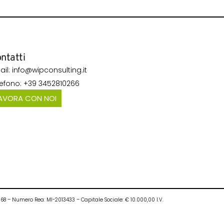
ntatti
ail: info@wipconsulting.it
lefono: +39 3452810266
AVORA CON NOI
0968 – Numero Rea: MI-2013433 – Capitale Sociale: € 10.000,00 I.V.