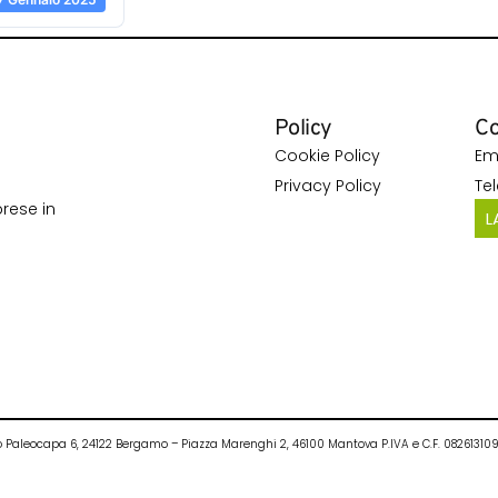
Policy
Co
Cookie Policy
Em
Privacy Policy
Te
rese in
L
ietro Paleocapa 6, 24122 Bergamo – Piazza Marenghi 2, 46100 Mantova P.IVA e C.F. 0826131