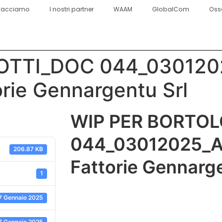
facciamo
I nostri partner
WAAM
GlobalCom
Oss
TTI_DOC 044_0301202
orie Gennargentu Srl
WIP PER BORTO
044_03012025_Ana
206.87 KB
Fattorie Gennarge
1
7 Gennaio 2025
7 Gennaio 2025