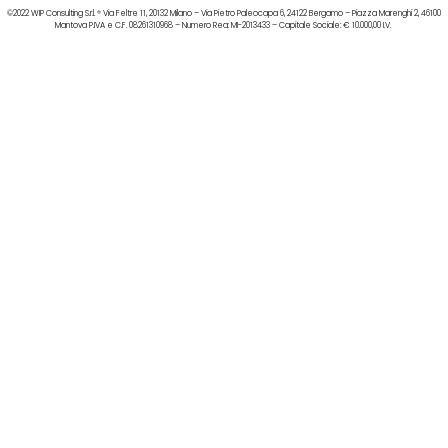
©2022 WIP Consulting S.r.l. ® Via Feltre 11, 20132 Milano – Via Pietro Paleocapa 6, 24122 Bergamo – Piazza Marenghi 2, 46100
Mantova P.IVA e C.F. 08261310968 – Numero Rea: MI-2013433 – Capitale Sociale: € 10.000,00 I.V.