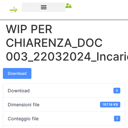
WIP PER
CHIARENZA_DOC
003_22032024_Incari
Download
Download
3
Dimensioni file
197.16 KB
Conteggio file
1