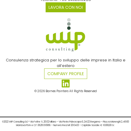
LAVORA CON NOI
Consulenza strategica per lo sviluppo delle imprese in Italia e
all’estero​
COMPANY PROFILE
© 2026 Barnes Painters All Rights Reserved
©2022 WIP Consulting S.r.l. ® Via Feltre 11, 20132 Milano – Via Pietro Paleocapa 6, 24122 Bergamo – Piazza Marenghi 2, 46100
Mantova P.IVA e C.F. 08261310968 – Numero Rea: MI-2013433 – Capitale Sociale: € 10.000,00 I.V.