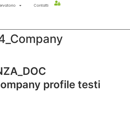
ervatorio
Contatti
24_Company
ENZA_DOC
mpany profile testi