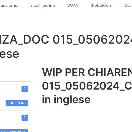
facciamo
I nostri partner
WAAM
GlobalCom
Oss
NZA_DOC 015_050620
lese
WIP PER CHIAR
015_05062024_Co
1
in inglese
138.59 KB
1
5 Giugno 2024