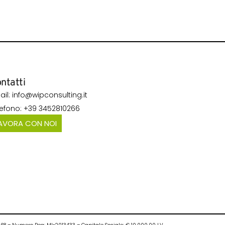
ntatti
ail: info@wipconsulting.it
lefono: +39 3452810266
AVORA CON NOI