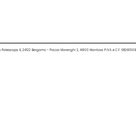
ietro Paleocapa 6, 24122 Bergamo – Piazza Marenghi 2, 46100 Mantova P.IVA e C.F. 0826131