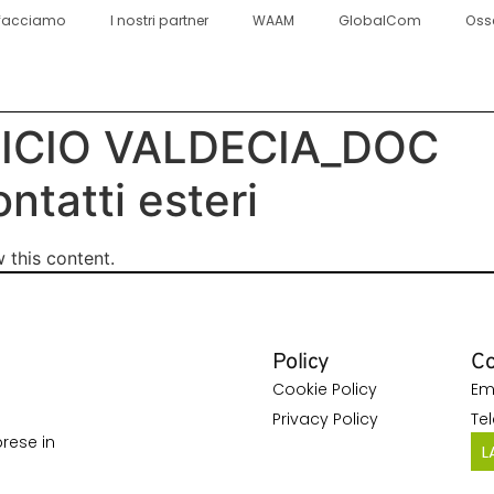
facciamo
I nostri partner
WAAM
GlobalCom
Oss
FICIO VALDECIA_DOC
tatti esteri
 this content.
Policy
Co
Cookie Policy
Em
Privacy Policy
Te
rese in
L