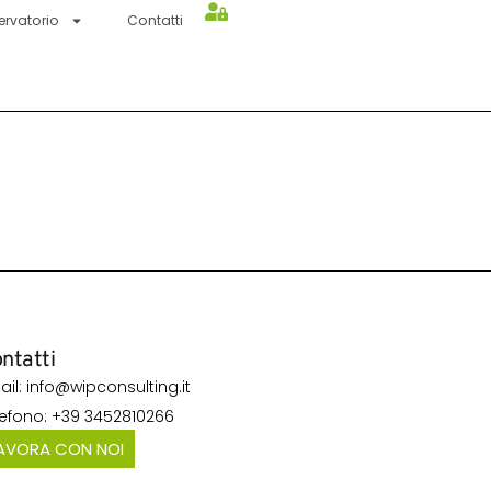
ervatorio
Contatti
ntatti
ail: info@wipconsulting.it
lefono: +39 3452810266
AVORA CON NOI