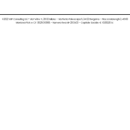
©2022 WIP Consulting S.r.l. ® Via Feltre 11, 20132 Milano – Via Pietro Paleocapa 6, 24122 Bergamo – Piazza Marenghi 2, 46100
Mantova P.IVA e C.F. 08261310968 – Numero Rea: MI-2013433 – Capitale Sociale: € 10.000,00 I.V.