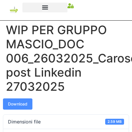
WIP PER GRUPPO
MASCIO_DOC
006_26032025_Carose
post Linkedin
27032025
Download
Dimensioni file
2.59 MB