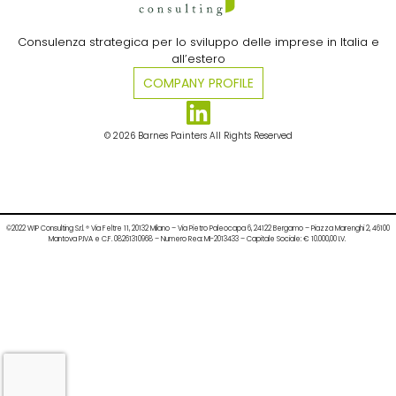
Consulenza strategica per lo sviluppo delle imprese in Italia e
all’estero​
COMPANY PROFILE
© 2026 Barnes Painters All Rights Reserved
©2022 WIP Consulting S.r.l. ® Via Feltre 11, 20132 Milano – Via Pietro Paleocapa 6, 24122 Bergamo – Piazza Marenghi 2, 46100
Mantova P.IVA e C.F. 08261310968 – Numero Rea: MI-2013433 – Capitale Sociale: € 10.000,00 I.V.