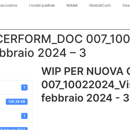
facciamo
I nostri partner
WAAM
GlobalCom
Oss
CERFORM_DOC 007_100
ebbraio 2024 – 3
WIP PER NUOVA
007_10022024_Vis
1
febbraio 2024 - 3
129.38 KB
1
 Febbraio 2024