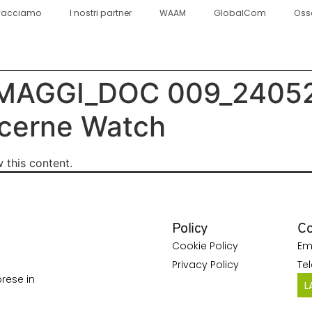
facciamo
I nostri partner
WAAM
GlobalCom
Oss
MAGGI_DOC 009_24052
ucerne Watch
 this content.
Policy
Co
Cookie Policy
Em
Privacy Policy
Te
rese in
L