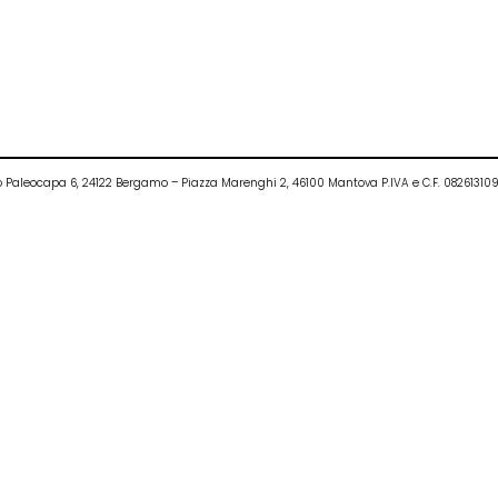
ietro Paleocapa 6, 24122 Bergamo – Piazza Marenghi 2, 46100 Mantova P.IVA e C.F. 0826131