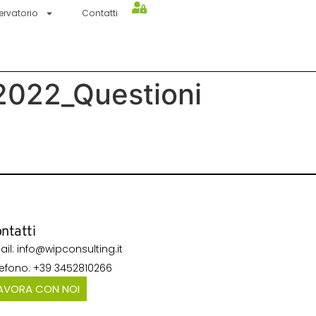
ervatorio
Contatti
022_Questioni
ntatti
ail: info@wipconsulting.it
lefono: +39 3452810266
AVORA CON NOI