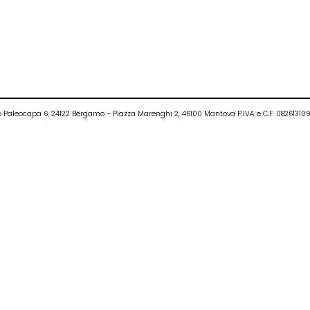
ietro Paleocapa 6, 24122 Bergamo – Piazza Marenghi 2, 46100 Mantova P.IVA e C.F. 0826131