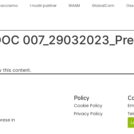
facciamo
I nostri partner
WAAM
GlobalCom
Oss
OC 007_29032023_Pres
 this content.
Policy
Co
Cookie Policy
Em
Privacy Policy
Te
rese in
L