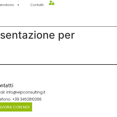
ervatorio
Contatti
entazione per
ntatti
ail: info@wipconsulting.it
lefono: +39 3452810266
AVORA CON NOI