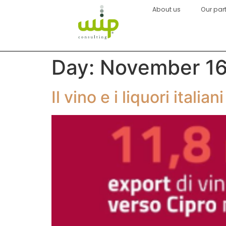
About us
Our par
Day:
November 16
Il vino e i liquori itali