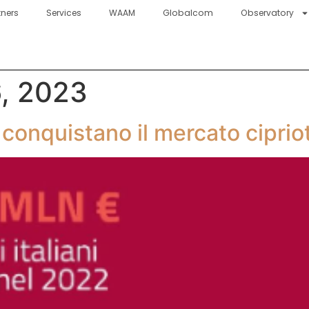
tners
Services
WAAM
Globalcom
Observatory
, 2023
ani conquistano il mercato ciprio