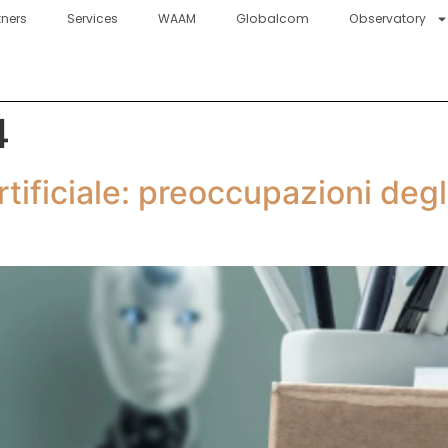
tners
Services
WAAM
Globalcom
Observatory
4
tificiale: preoccupazioni degli 