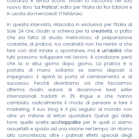
costanza e senza sconti. Godin lo racconta nel suo
nuovo libro
“La Pratica”
, edito per l’Italia da Roi Edizioni e
in uscita da mercoledì 17 febbraio.
In questa intervista, rilasciata in esclusiva per l’Italia al
Sole 24 Ore, Godin si schiera per la
creatività
, a patto
che sia fatta di studio meticoloso, di preparazione
costante, di pratica. «La creatività non ha niente a che
fare con doti innate o spontanee, ma
è un’abilità
che
tutti possono sviluppare nel lavoro. A condizione però
che la si attui giorno dopo giorno. La pratica è a
portata di mano soltanto se siamo disposti a
impegnarci. E aprirà la porta al cambiamento e al
successo. Perché diventiamo ciò che facciamo»,
afferma Godin, autore di diciannove best seller
internazionali tradotti in 35 lingue e che hanno
cambiato radicalmente il modo di pensare e fare il
marketing. Il suo blog è il più seguito al mondo con
oltre un milione di lettori quotidiani. Quindi giù dalla
torre quelle scelte
acchiappalike
per le quali ci siamo
assuefatti e spazio ad una visione nel tempo. Un ritorno
alla concretezza, oltre i patinati effetti speciali degli