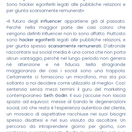
Sono hacker egoriferiti legati alle pubbliche relazioni e
per giunta scarsamente remunerati»
«Il futuro degli
influencer
appartiene già al passato.
Perché nella maggior parte dei casi coloro che
vengono definiti influencer non lo sono affatto. Piuttosto
sono
hacker egoriferiti
legati alle pubbliche relazioni, e
per giunta spesso
scarsamente remunerati
. D’altronde
raccontarsi sui social media è una corsa che non porta
alcun vantaggio, perché nel lungo periodo non genera
né attenzione e né fiducia. Nella stragrande
maggioranza dei casi i social sono una trappola.
Certamente ci forniscono un microfono, ma sta poi
soltanto a noi decidere come utilizzarlo al meglio». Così
sentenzia senza mezzi termini il guru del marketing
contemporaneo
Seth Godin
. Il suo j’accuse non lascia
spazio ad equivoci: messe al bando le degenerazioni
social, ciò che resta è l’esperienza autentica del cliente,
un mosaico di aspettative racchiuse nei suoi bisogni
spesso disattesi e nel suo vissuto da ascoltare. Un
percorso da intraprendere giorno per giorno, con