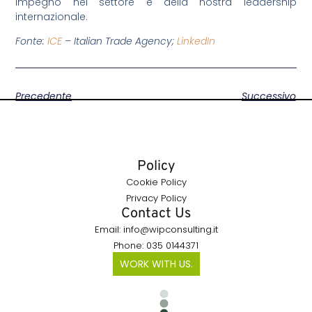
impegno nel settore e della nostra leadership
internazionale.
Fonte:
ICE
– Italian Trade Agency;
LinkedIn
Precedente
Successivo
Policy
Cookie Policy
Privacy Policy
Contact Us
Email: info@wipconsulting.it
Phone: 035 0144371
WORK WITH US.