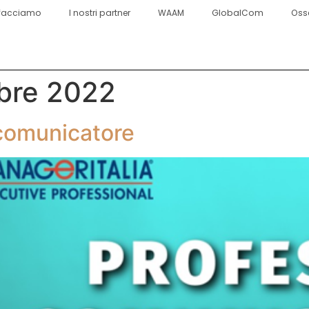
facciamo
I nostri partner
WAAM
GlobalCom
Oss
bre 2022
comunicatore