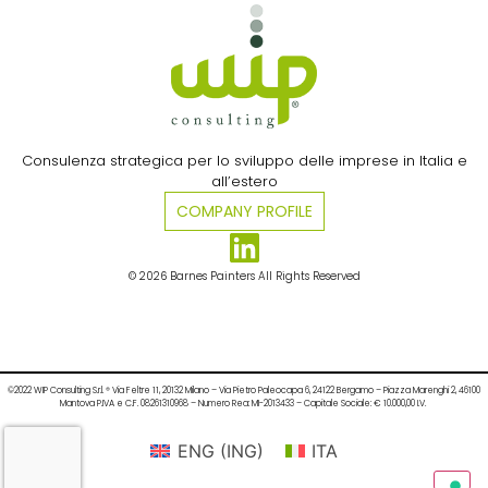
Consulenza strategica per lo sviluppo delle imprese in Italia e
all’estero​
COMPANY PROFILE
© 2026 Barnes Painters All Rights Reserved
©2022 WIP Consulting S.r.l. ® Via Feltre 11, 20132 Milano – Via Pietro Paleocapa 6, 24122 Bergamo – Piazza Marenghi 2, 46100
Mantova P.IVA e C.F. 08261310968 – Numero Rea: MI-2013433 – Capitale Sociale: € 10.000,00 I.V.
ENG
(
ING
)
ITA