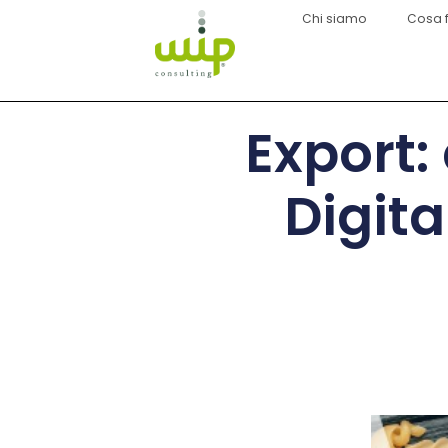
Chi siamo
Cosa 
Export: 
Digit