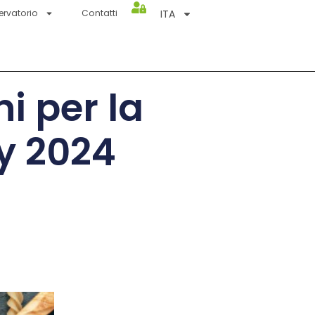
ITA
ervatorio
Contatti
ni per la
y 2024