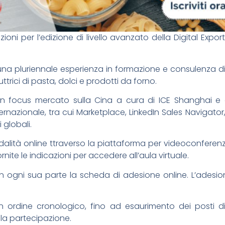
izioni per l’edizione di livello avanzato della Digital Ex
 una pluriennale esperienza in formazione e consulenza di
ttrici di pasta, dolci e prodotti da forno.
un focus mercato sulla Cina a cura di ICE Shanghai e 
nternazionale, tra cui Marketplace, LinkedIn Sales Navigato
 globali.
alità online ttraverso la piattaforma per videoconferenz
te le indicazioni per accedere all’aula virtuale.
 in ogni sua parte la scheda di adesione online. L’adesio
ordine cronologico, fino ad esaurimento dei posti dis
r la partecipazione.