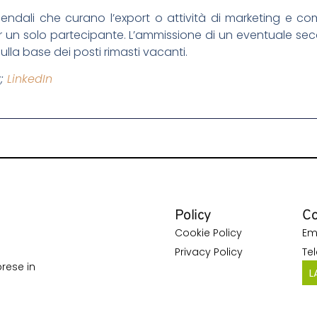
 aziendali che curano l’export o attività di marketing e 
 un solo partecipante. L’ammissione di un eventuale se
ulla base dei posti rimasti vacanti.
y;
LinkedIn
Policy
Co
Cookie Policy
Em
Privacy Policy
Te
rese in
L