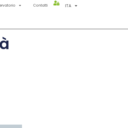
ITA
ervatorio
Contatti
pà