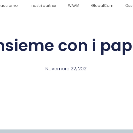
facciamo
I nostri partner
WAAM
GlobalCom
Oss
nsieme con i pa
Novembre 22, 2021