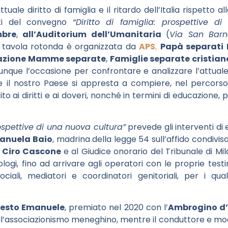
attuale diritto di famiglia e il ritardo dell’Italia rispetto 
nti del convegno
“Diritto di famiglia: prospettive d
mbre
,
all’Auditorium dell’Umanitaria
(
Via San Barn
a tavola rotonda è organizzata da
APS
,
Papà separati 
razione Mamme separate
,
Famiglie separate cristian
unque l’occasione per confrontare e analizzare l’attuale d
e il nostro Paese si appresta a compiere, nel percors
to ai diritti e ai doveri, nonché in termini di educazione,
rospettive di una nuova cultura”
prevede gli interventi di 
anuela Baio
, madrina della legge 54 sull’affido condivi
,
Ciro Cascone
e al Giudice onorario del Tribunale di Mi
ologi, fino ad arrivare agli operatori con le proprie tes
ciali, mediatori e coordinatori genitoriali, per i qua
nesto Emanuele
, premiato nel 2020 con l’
Ambrogino d
l’associazionismo meneghino, mentre il conduttore e mo