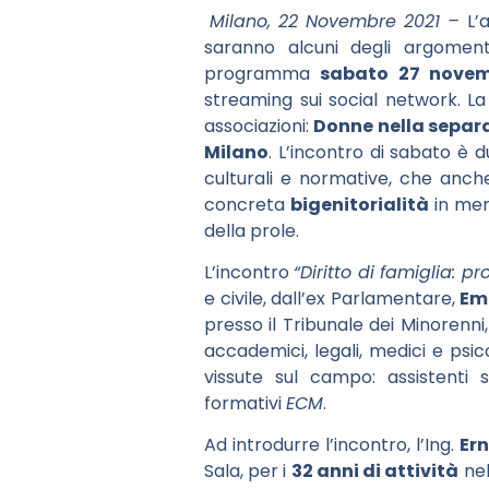
Milano, 2
2
Novembre 2021 –
L’
saranno alcuni degli argome
programma
sabato 27 nove
streaming sui social network. L
associazioni:
Donne nella sepa
Milano
. L’incontro di sabato è d
culturali e normative, che anch
concreta
bigenitorialità
in meri
della prole.
L’incontro
“Diritto di famiglia: p
e civile, dall’ex Parlamentare,
Em
presso il Tribunale dei Minorenni
accademici, legali, medici e psic
vissute sul campo: assistenti so
formativi
ECM
.
Ad introdurre l’incontro, l’Ing.
Er
Sala, per i
32 anni di attività
nel