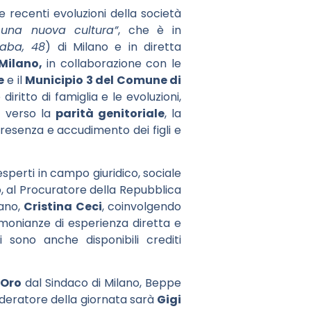
alle recenti evoluzioni della società
i una nuova cultura”
, che è in
aba, 48
) di Milano e in diretta
Milano,
in collaborazione con le
e
e il
Municipio 3 del Comune di
iritto di famiglia e le evoluzioni,
o verso la
parità genitoriale
, la
 presenza e accudimento dei figli e
esperti in campo giuridico, sociale
so, al Procuratore della Repubblica
lano,
Cristina Ceci
, coinvolgendo
timonianze di esperienza diretta e
li sono anche disponibili crediti
’Oro
dal Sindaco di Milano, Beppe
deratore della giornata sarà
Gigi