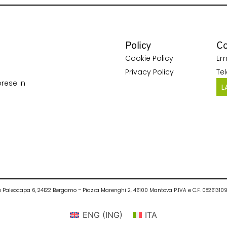
Policy
Co
Cookie Policy
Em
Privacy Policy
Te
rese in
L
ietro Paleocapa 6, 24122 Bergamo – Piazza Marenghi 2, 46100 Mantova P.IVA e C.F. 0826131
ENG
(
ING
)
ITA