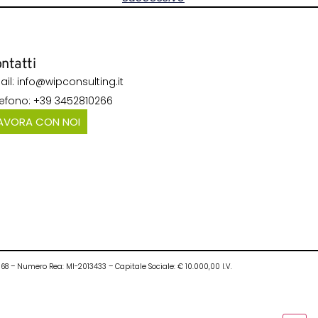
ntatti
ail: info@wipconsulting.it
lefono: +39 3452810266
AVORA CON NOI
0968 – Numero Rea: MI-2013433 – Capitale Sociale: € 10.000,00 I.V.