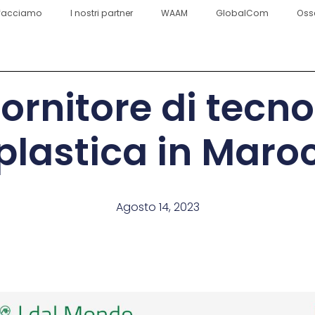
facciamo
I nostri partner
WAAM
GlobalCom
Oss
 fornitore di tecn
 plastica in Maro
Agosto 14, 2023