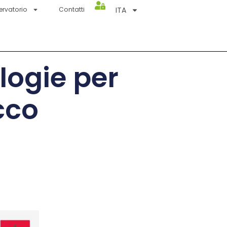
ITA
ervatorio
Contatti
ologie per
cco