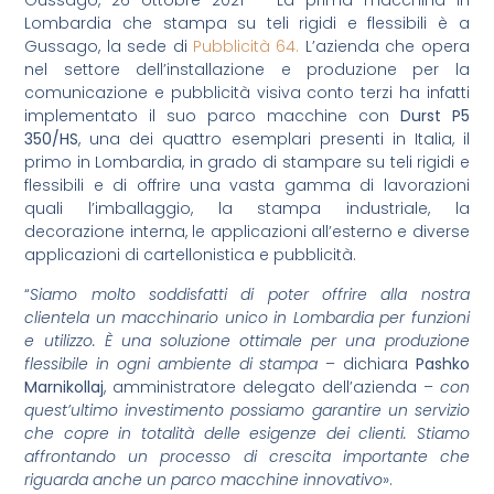
Gussago, 26 ottobre 2021 – La prima macchina in
Lombardia che stampa su teli rigidi e flessibili è a
Gussago, la sede di
Pubblicità 64.
L’azienda che opera
nel settore dell’installazione e produzione per la
comunicazione e pubblicità visiva conto terzi ha infatti
implementato il suo parco macchine con
Durst P5
350/HS
, una dei quattro esemplari presenti in Italia, il
primo in Lombardia, in grado di stampare su teli rigidi e
flessibili e di offrire una vasta gamma di lavorazioni
quali l’imballaggio, la stampa industriale, la
decorazione interna, le applicazioni all’esterno e diverse
applicazioni di cartellonistica e pubblicità.
“
Siamo molto soddisfatti di poter offrire alla nostra
clientela un macchinario unico in Lombardia per funzioni
e utilizzo. È una soluzione ottimale per una produzione
flessibile in ogni ambiente di stampa
– dichiara
Pashko
Marnikollaj
, amministratore delegato dell’azienda –
con
quest’ultimo investimento possiamo garantire un servizio
che copre in totalità delle esigenze dei clienti. Stiamo
affrontando un processo di crescita importante che
riguarda anche un parco macchine innovativo
».