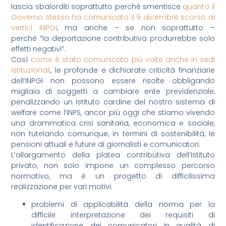
lascia sbalorditi soprattutto perché smentisce
quanto il
Governo stesso ha comunicato il 9 dicembre scorso ai
vertici INPGI
, ma anche – se non soprattutto –
perché “la deportazione contributiva produrrebbe solo
effetti negativi”.
Così
come è stato comunicato più volte anche in sedi
istituzionali
, le profonde e dichiarate criticità finanziarie
dell’INPGI non possono essere risolte obbligando
migliaia di soggetti a cambiare ente previdenziale,
penalizzando un Istituto cardine del nostro sistema di
welfare come l’INPS, ancor più oggi che stiamo vivendo
una drammatica crisi sanitaria, economica e sociale,
non tutelando comunque, in termini di sostenibilità, le
pensioni attuali e future di giornalisti e comunicatori.
L’allargamento della platea contributiva dell’Istituto
privato, non solo impone un complesso percorso
normativo, ma è un progetto di difficilissima
realizzazione per vari motivi:
problemi di applicabilità della norma per la
difficile interpretazione dei requisiti di
identificazione dei comunicatori in qualità di