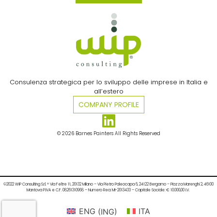
Consulenza strategica per lo sviluppo delle imprese in Italia e
all’estero​
COMPANY PROFILE
© 2026 Barnes Painters All Rights Reserved
©2022 WIP Consulting S.r.l. ® Via Feltre 11, 20132 Milano – Via Pietro Paleocapa 6, 24122 Bergamo – Piazza Marenghi 2, 46100
Mantova P.IVA e C.F. 08261310968 – Numero Rea: MI-2013433 – Capitale Sociale: € 10.000,00 I.V.
ENG
(
ING
)
ITA