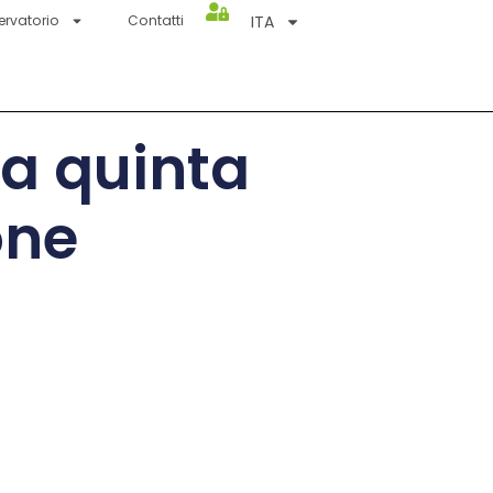
ITA
ervatorio
Contatti
la quinta
one