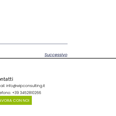
Successivo
ntatti
ail: info@wipconsulting.it
lefono: +39 3452810266
AVORA CON NOI