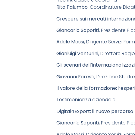
Rita Palumbo
, Coordinatore Didat
Crescere sui mercati internazion
Giancarlo Saporiti,
Presidente Picc
Adele Massi,
Dirigente Servizi Form
Gianluigi Venturini
, Direttore Reg
Gli scenari dell’internazionalizza
Giovanni Foresti,
Direzione Studi 
Il valore della formazione: l’esper
Testimonianza aziendale
Digital4Export: il nuovo percorso
Giancarlo Saporiti,
Presidente Picc
Adele Massi
, Dirigente Servizi For