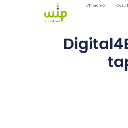
Chi siamo
Cosa 
Digital4
ta