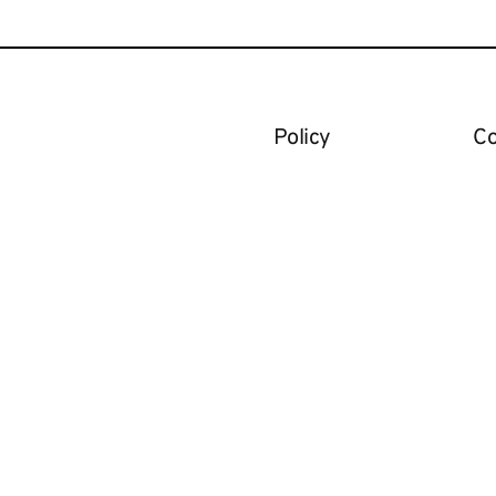
Policy
Co
Cookie Policy
Em
Privacy Policy
Te
rese in
L
ietro Paleocapa 6, 24122 Bergamo – Piazza Marenghi 2, 46100 Mantova P.IVA e C.F. 0826131