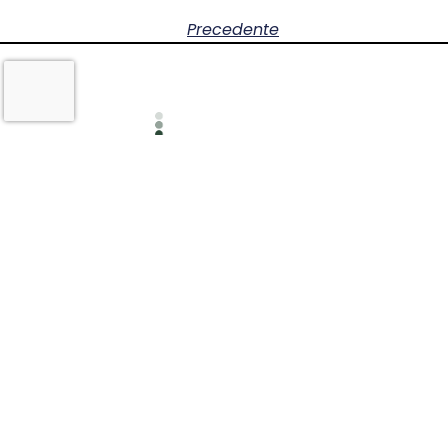
Precedente
Consulenza strategica per lo sviluppo delle imp
Italia e all’estero​
COMPANY PROFILE
© 2026 Barnes Painters All Rights Reserved
©2022 WIP Consulting S.r.l. ® Via Feltre 11, 20132 Milano – Via P