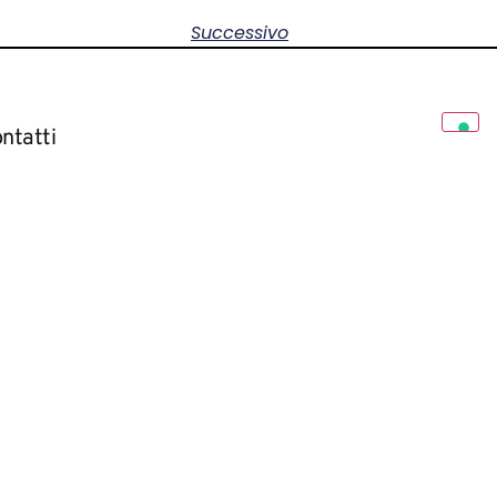
Successivo
ntatti
ail: info@wipconsulting.it
lefono: +39 3452810266
AVORA CON NOI
0968 – Numero Rea: MI-2013433 – Capitale Sociale: € 10.000,00 I.V.