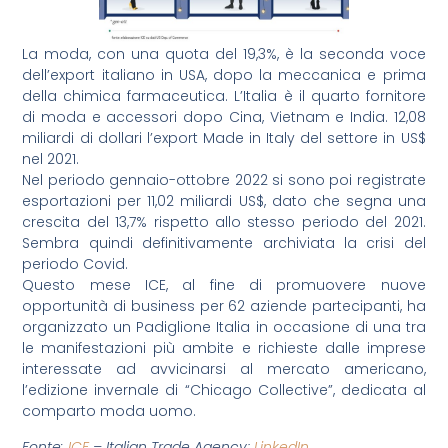
La moda, con una quota del 19,3%, è la seconda voce
dell’export italiano in USA, dopo la meccanica e prima
della chimica farmaceutica. L’Italia è il quarto fornitore
di moda e accessori dopo Cina, Vietnam e India. 12,08
miliardi di dollari l’export Made in Italy del settore in US$
nel 2021.
Nel periodo gennaio-ottobre 2022 si sono poi registrate
esportazioni per 11,02 miliardi US$, dato che segna una
crescita del 13,7% rispetto allo stesso periodo del 2021.
Sembra quindi definitivamente archiviata la crisi del
periodo Covid.
Questo mese ICE, al fine di promuovere nuove
opportunità di business per 62 aziende partecipanti, ha
organizzato un Padiglione Italia in occasione di una tra
le manifestazioni più ambite e richieste dalle imprese
interessate ad avvicinarsi al mercato americano,
l’edizione invernale di “Chicago Collective”, dedicata al
comparto moda uomo.
Fonte:
ICE
– Italian Trade Agency;
LinkedIn