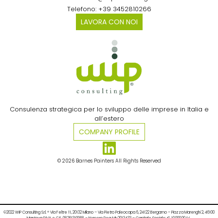
Telefono: +39 3452810266
LAVORA CON NOI
Consulenza strategica per lo sviluppo delle imprese in Italia e
all’estero​
COMPANY PROFILE
© 2026 Barnes Painters All Rights Reserved
©2022 WIP Consulting S.r.l. ® Via Feltre 11, 20132 Milano – Via Pietro Paleocapa 6, 24122 Bergamo – Piazza Marenghi 2, 46100