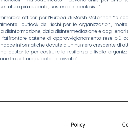
 futuro più resiliente, sostenibile e inclusivo”.
ommercial officer’ per l’Europa di Marsh McLennan “le sco
calmente l’outlook dei rischi per le organizzazioni, molt
a disinformazione, dalla disintermediazione e dagli errori s
 “affrontare catene di approvvigionamento rese più co
nacce informatiche dovute a un numero crescente di attor
o costante per costruire la resilienza a livello organizz
e tra settore pubblico e privato”.
Policy
Co