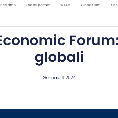
facciamo
I nostri partner
WAAM
GlobalCom
Oss
Economic Forum: i
globali
Gennaio 11, 2024