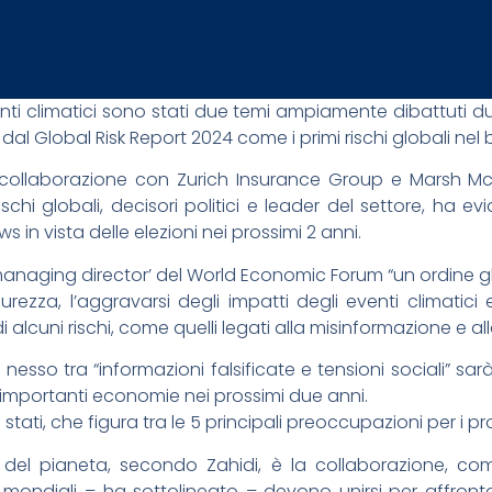
ti climatici sono stati due temi ampiamente dibattuti d
 dal Global Risk Report 2024 come i primi rischi globali nel
n collaborazione con Zurich Insurance Group e Marsh McL
 rischi globali, decisori politici e leader del settore, ha e
 in vista delle elezioni nei prossimi 2 anni.
anaging director’ del World Economic Forum “un ordine glo
curezza, l’aggravarsi degli impatti degli eventi climatic
alcuni rischi, come quelli legati alla misinformazione e al
il nesso tra “informazioni falsificate e tensioni sociali” s
e importanti economie nei prossimi due anni.
stati, che figura tra le 5 principali preoccupazioni per i pr
chi del pianeta, secondo Zahidi, è la collaborazione, c
mondiali – ha sottolineato – devono unirsi per affrontar