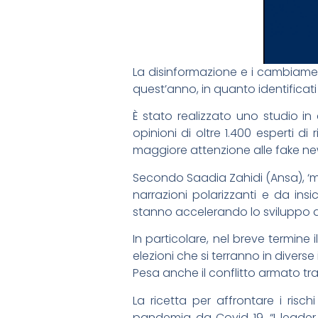
La disinformazione e i cambiamen
quest’anno, in quanto identificati
È stato realizzato uno studio i
opinioni di oltre 1.400 esperti di
maggiore attenzione alle fake news
Secondo Saadia Zahidi (Ansa), ‘m
narrazioni polarizzanti e da insi
stanno accelerando lo sviluppo di 
In particolare, nel breve termine 
elezioni che si terranno in divers
Pesa anche il conflitto armato tra 
La ricetta per affrontare i ris
pandemia da Covid 19. “I leader 