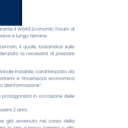
urante il World Economic Forum di
 breve e lungo termine.
ennan, il quale, basandosi sulle
videnziato la necessità di prestare
bale instabile, caratterizzato da
i estremi e l’incertezza economica
la disinformazione”.
arà protagonista in occasione delle
ossimi 2 anni.
ome già avvenuto nel corso della
e le crisi a breve termine e allo