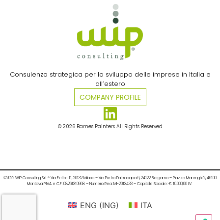
Consulenza strategica per lo sviluppo delle imprese in Italia e
all’estero​
COMPANY PROFILE
© 2026 Barnes Painters All Rights Reserved
©2022 WIP Consulting S.r.l. ® Via Feltre 11, 20132 Milano – Via Pietro Paleocapa 6, 24122 Bergamo – Piazza Marenghi 2, 46100
Mantova P.IVA e C.F. 08261310968 – Numero Rea: MI-2013433 – Capitale Sociale: € 10.000,00 I.V.
ENG
(
ING
)
ITA