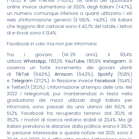
(-1,6%) e dei mensili (-0,6%). Gli utenti dei quotidiani
online invece aumentano al 33,0% degli italiani (+4,7%),
un numero comunque inferiore a quanti utilizzano i siti
web d’informazione generici (il 58,1%: +4,3%). Gli italiani
che leggono libri cartacei sono il 42,7% del totale, i lettori
di e-book sono il 13,4%.
Facebook in calo ma non per informarsi
Tra i giovani (14-29 anni), il 93,4%
utilizza
WhatsApp,
l’83,3%
YouTube
, l’80,9%
Instagram
. Si
osserva un forte incremento dei giovani utenti
di
TikTok
(54,5%),
Amazon
(54,3%),
Spotify
(51,8%)
e
Telegram
(37,2%). In flessione invece
Facebook
(51,4%)
e Twitter/X (20,1%). L’informazione al tempo delle crisi. Nel
2022 i telegiornali, pur mantenendosi in testa nella
graduatoria dei mezzi utilizzati dagli italiani per
informarsi, sono passati da una utenza del 60,1% al
51,2%. Facebook ha recuperato terreno: dal 30,1% al
35,2%. I motori di ricerca restano stabili al 23,4%. Ma gli
italiani prendono le distanze dalla politica: erano il 39,7%
le persone interessate a queste notizie nel 2021, sono il