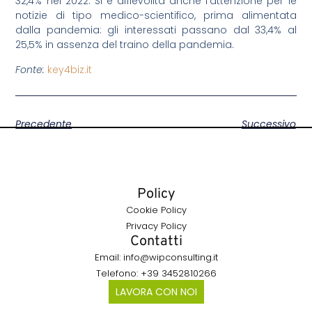
32,4% nel 2022. Si è affievolita anche l’attenzione per le
notizie di tipo medico-scientifico, prima alimentata
dalla pandemia: gli interessati passano dal 33,4% al
25,5% in assenza del traino della pandemia.
Fonte:
key4biz.it
Precedente
Successivo
Policy
Cookie Policy
Privacy Policy
Contatti
Email: info@wipconsulting.it
Telefono: +39 3452810266
LAVORA CON NOI