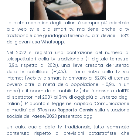
La dieta mediatica degli Italiani è sempre più orientata
alla web tv e alla smart tv, ma tiene anche la tv
tradizionale che guadagna terreno su altri device. Il 93%
dei giovani usa Whatsapp.
Nel 2022 si registra una contrazione del numero di
telespettatori della tv tradizionale (il digitale terrestre:
-3,9% rispetto al 2021), una lieve crescita dell’utenza
della tv satellitare (+1,4%), il forte rialzo della tv via
internet (web tv e smart tv arrivano al 52,8% di utenza,
ovvero oltre la metà della popolazione: +10,9% in un
anno) e il boom della mobile tv (che è passata dall’1%
di spettatori nel 2007 al 34% di oggi: più di un terzo degli
italiani). E’ quanto si legge nel capitolo ‘Comunicazione
e media’ del 57esimo
Rapporto
Censis
sulla situazione
sociale del Paese/2023 presentato oggi.
Un calo, quello della tv tradizionale, tutto sommato
contenuto rispetto a previsioni catastrofiste che