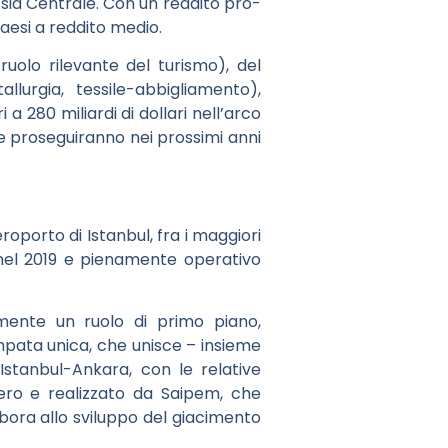
Asia Centrale. Con un reddito pro-
 Paesi a reddito medio.
uolo rilevante del turismo), del
lurgia, tessile-abbigliamento),
 a 280 miliardi di dollari nell’arco
he proseguiranno nei prossimi anni
roporto di Istanbul, fra i maggiori
 nel 2019 e pienamente operativo
amente un ruolo di primo piano,
ampata unica, che unisce – insieme
Istanbul-Ankara, con le relative
Nero e realizzato da Saipem, che
abora allo sviluppo del giacimento