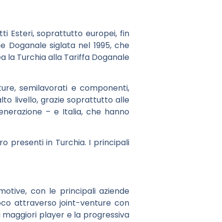
i Esteri, soprattutto europei, fin
one Doganale siglata nel 1995, che
nea la Turchia alla Tariffa Doganale
ure, semilavorati e componenti,
o livello, grazie soprattutto alle
enerazione – e Italia, che hanno
o presenti in Turchia. I principali
motive, con le principali aziende
oco attraverso joint-venture con
i maggiori player e la progressiva