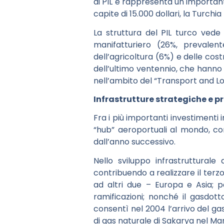
di PIL e rappresenta un important
capite di 15.000 dollari, la Turchi
La struttura del PIL turco vede
manifatturiero (26%, prevalent
dell’agricoltura (6%) e delle costr
dell’ultimo ventennio, che hanno 
nell’ambito del “Transport and Lo
Infrastrutture strategiche e p
Fra i più importanti investimenti 
“hub” aeroportuali al mondo, co
dall’anno successivo.
Nello sviluppo infrastruttural
contribuendo a realizzare il terz
ad altri due – Europa e Asia; p
ramificazioni; nonché il gasdot
consentì nel 2004 l’arrivo del ga
di gas naturale di Sakarya nel Ma