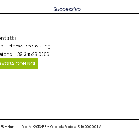
Successivo
ntatti
ail: info@wipconsulting.it
lefono: +39 3452810266
AVORA CON NOI
0968 – Numero Rea: MI-2013433 – Capitale Sociale: € 10.000,00 I.V.