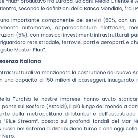
e “hub” produttivo fra Europa, Balcani, Medio Oriente e 
a rientra, secondo le definizioni della Banca Mondiale, fra i
 una importante componente dei servizi (60%, con un r
emente automotive, apparecchiature elettriche, metal
uzioni (5%), con massicci investimenti infrastrutturali pari
riguardato rete stradale, ferrovie, porti e aeroporti, e c
gistic Master Plan”.
resenza italiana
infrastrutturali va menzionata la costruzione del Nuovo Ae
n una capacità di 150 milioni di passeggeri, inaugurato
e della Turchia le nostre imprese hanno avuto storic
o ponte sul Bosforo (Astaldi), il più lungo del mondo a c
arte della metropolitana di Istanbul e dell’autostrada 
to “Blue Stream”, posato sui profondi fondali del Mar 
s russo nel sistema di distribuzione turco e che oggi coll
r Nero.