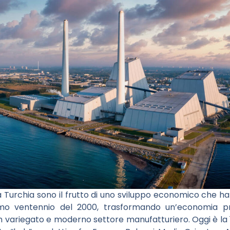
 Turchia sono il frutto di uno sviluppo economico che ha
primo ventennio del 2000, trasformando un’economia p
un variegato e moderno settore manufatturiero. Oggi è la