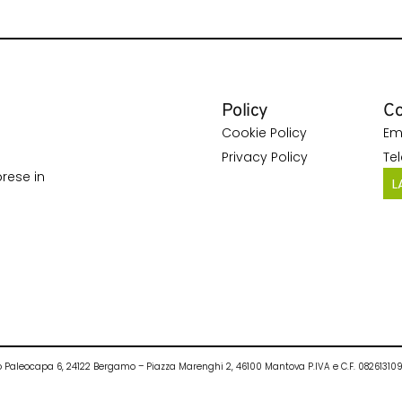
Policy
Co
Cookie Policy
Em
Privacy Policy
Te
rese in
L
ietro Paleocapa 6, 24122 Bergamo – Piazza Marenghi 2, 46100 Mantova P.IVA e C.F. 0826131