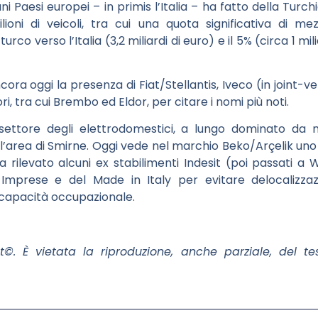
uni Paesi europei – in primis l’Italia – ha fatto della Tur
ioni di veicoli, tra cui una quota significativa di m
rco verso l’Italia (3,2 miliardi di euro) e il 5% (circa 1 mil
cora oggi la presenza di Fiat/Stellantis, Iveco (in joint-ve
, tra cui Brembo ed Eldor, per citare i nomi più noti.
settore degli elettrodomestici, a lungo dominato da m
ll’area di Smirne. Oggi vede nel marchio Beko/Arçelik uno 
a rilevato alcuni ex stabilimenti Indesit (poi passati a 
 Imprese e del Made in Italy per evitare delocalizzazi
a capacità occupazionale.
t©. È vietata la riproduzione, anche parziale, del t