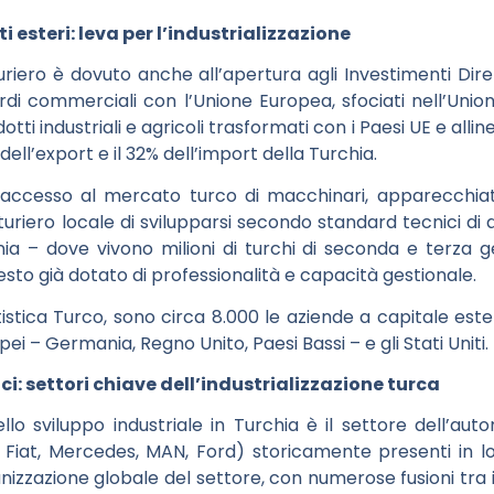
esteri: leva per l’industrializzazione
riero è dovuto anche all’apertura agli Investimenti Dirett
cordi commerciali con l’Unione Europea, sfociati nell’Uni
tti industriali e agricoli trasformati con i Paesi UE e alli
ll’export e il 32% dell’import della Turchia.
l’accesso al mercato turco di macchinari, apparecchiat
iero locale di svilupparsi secondo standard tecnici di alt
ia – dove vivono milioni di turchi di seconda e terza g
esto già dotato di professionalità e capacità gestionale.
atistica Turco, sono circa 8.000 le aziende a capitale ester
opei – Germania, Regno Unito, Paesi Bassi – e gli Stati Uniti.
: settori chiave dell’industrializzazione turca
 sviluppo industriale in Turchia è il settore dell’auto
, Fiat, Mercedes, MAN, Ford) storicamente presenti in l
ganizzazione globale del settore, con numerose fusioni tra 